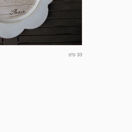
33 ס"מ