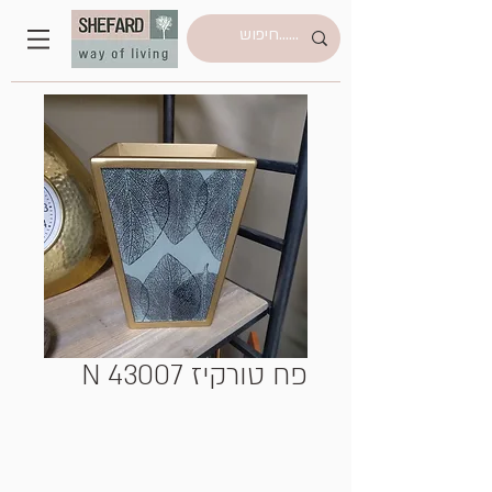
פח טורקיז N 43007